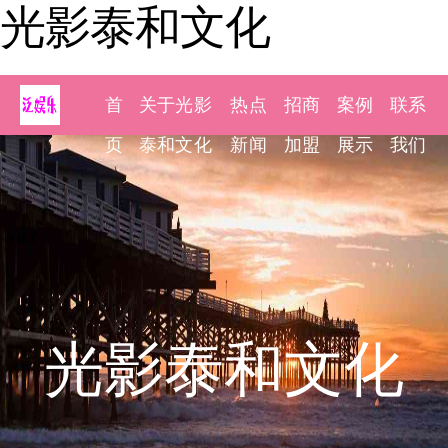
光影泰和文化
首
关于光影
热点
招商
案例
联系
页
泰和文化
新闻
加盟
展示
我们
光影泰和文化