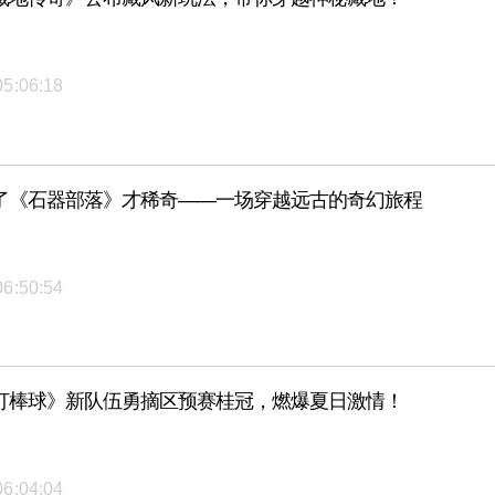
05:06:18
了《石器部落》才稀奇——一场穿越远古的奇幻旅程
06:50:54
打棒球》新队伍勇摘区预赛桂冠，燃爆夏日激情！
06:04:04