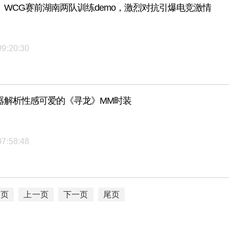
》WCG赛前湖南两队训练demo，激烈对抗引爆电竞激情
09:20:30
器解析性感可爱的《寻龙》MM时装
07:58:48
首页
上一页
下一页
尾页