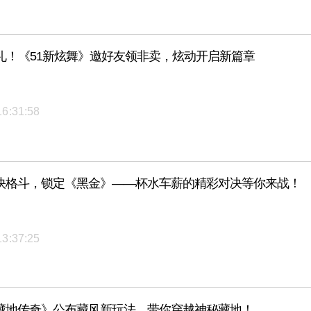
好礼！《51新炫舞》邀好友领非卖，炫动开启新篇章
16:31:58
快格斗，锁定《黑金》——杯水车薪的精彩对决等你来战！
13:37:25
藏地传奇》公布藏风新玩法，带你穿越神秘藏地！