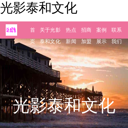
光影泰和文化
首
关于光影
热点
招商
案例
联系
页
泰和文化
新闻
加盟
展示
我们
光影泰和文化