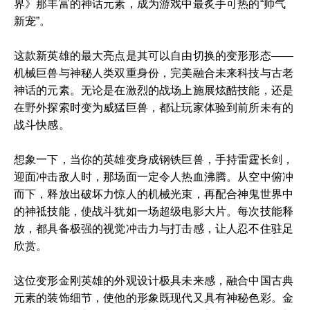
界》那丰富的神话元素，成为游戏中最炙手可热的“帅气
新宠”。
这款新英雄的最大亮点是其可以自由切换的变形形态——
机械巨兽与神秘人类双重身份，完美融合未来科技与古老
神话的元素。无论是在激烈的战场上施展炫酷技能，还是
在野外探索时变为威猛巨兽，都让玩家体验到前所未有的
战斗快感。
想象一下，当你的英雄变身成钢铁巨兽，手持雷霆长剑，
迎面冲击敌人时，那场面一定令人热血沸腾。从空中俯冲
而下，释放出破坏力惊人的机械光束，再配合神鬼世界中
的神祗技能，使战斗犹如一场超级电影大片。每次技能释
放，都具备极强的视觉冲击力与打击感，让人忍不住驻足
欣赏。
这位变形金刚英雄的外观设计极具未来感，融合中国古典
元素的装饰细节，使他的形象既现代又具有神秘色彩。金