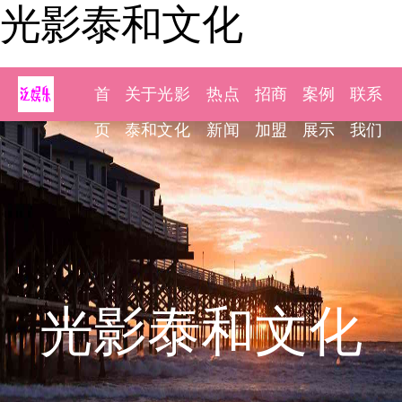
光影泰和文化
首
关于光影
热点
招商
案例
联系
页
泰和文化
新闻
加盟
展示
我们
光影泰和文化