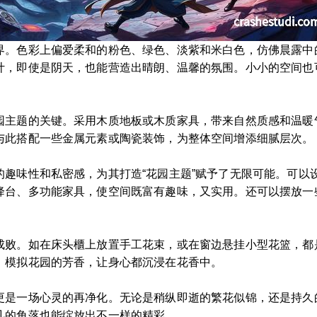
界。色彩上偏爱柔和的粉色、绿色、淡紫和米白色，仿佛晨露中
计，即使是阴天，也能营造出晴朗、温馨的氛围。小小的空间也
园主题的关键。采用木质地板或木质家具，带来自然质感和温暖
与此搭配一些金属元素或陶瓷装饰，为整体空间增添细腻层次。
的趣味性和私密感，为其打造“花园主题”赋予了无限可能。可以
降台、多功能家具，使空间既富有趣味，又实用。还可以摆放一
成败。如在床头櫃上放置手工花束，或在窗边悬挂小型花篮，都
，模拟花园的芳香，让身心都沉浸在花香中。
更是一场心灵的再净化。无论是稍纵即逝的繁花似锦，还是持久
凡的角落也能绽放出不一样的精彩。