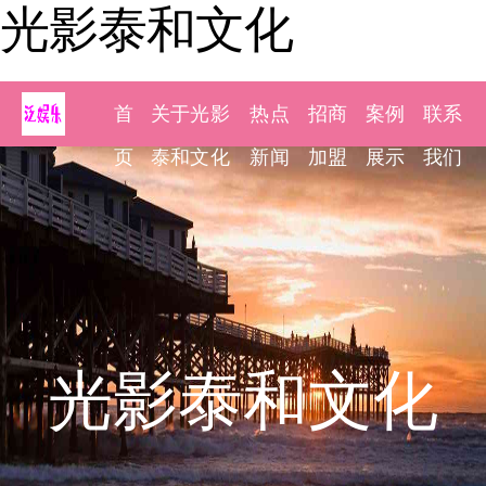
光影泰和文化
首
关于光影
热点
招商
案例
联系
页
泰和文化
新闻
加盟
展示
我们
光影泰和文化