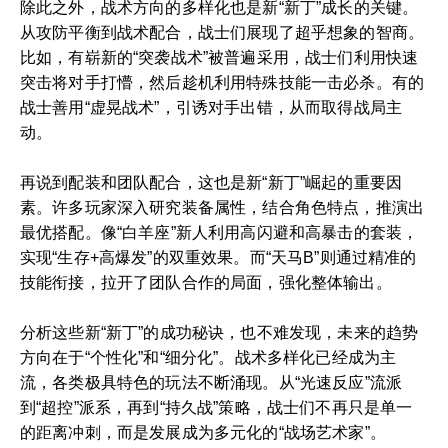
除此之外，战术方向的多样化也是新“新丁”成长的关键。
从攻防平衡到战术配合，战士们展现了超乎想象的智商。
比如，有崭新的“突袭战术”被普遍采用，战士们利用快速
突击将对手打懵，然后趁机利用特殊技能一击必杀。有的
战士善用“虚晃战术”，引诱对手出错，从而取得战局主
动。
再说到配装和团队配合，这也是新“新丁”崛起的重要因
素。许多玩家深入研究装备属性，结合角色特点，推演出
最优搭配。像“白羊座”新人利用高闪避和高暴击的套装，
实现“生存+高爆发”的双重效果。而“天马B”则通过精准的
技能衔接，拉开了团队合作的局面，强化整体输出。
分析这些新“新丁”的成功秘诀，也不难发现，未来的趋势
方向在于“个性化”和“细分化”。战术多样化已经成为主
流，各类极具特色的玩法不断涌现。从“光速反应”流派
到“超控”派系，再到“持久战”策略，战士们不再只是单一
的距离冲刺，而是发展成为多元化的“战场艺术家”。