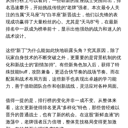
从排行榜上可以看到，一些崭新的星座战士突围而出，排
名迅速攀升，开始挑战传统的“老牌”强者。本次最令人关
注的当属“天马座”与“白羊座”新晋战士，他们以先锋的表
现成功赢得了大量粉丝的心。尤其是“天马B”号，在最新
排名中一跃成为榜单前十，显示出他强劲的战力和迷人的
战术设计。
这些“新丁”为什么能如此快地崭露头角？究其原因，除了
玩家自身技术的不断突破之外，更重要的是背景机制的优
化和新战士的“剧情加持”。有些新角色加入后，获得了特
殊技能buff，攻防兼备，更适合快节奏的战场节奏。而在
配装和战术布局方面，这些新手也表现出卓越的学习能
力，善于借助团队合作和创新战线，灵活应对各种局面。
值得一提的是，排行榜的变化并非一成不变。从整体来
看，这次更新使得排名更具“多样化”特色，那些曾经难以
晋升的普通战士，也有了新的机会。在这股“新鲜血液”的
激荡中，老牌强者压力倍增，整体竞技格局变得更加激