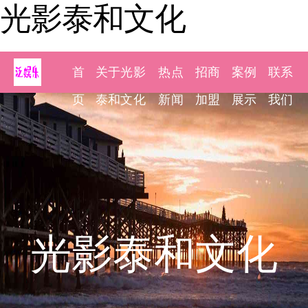
光影泰和文化
首
关于光影
热点
招商
案例
联系
页
泰和文化
新闻
加盟
展示
我们
光影泰和文化